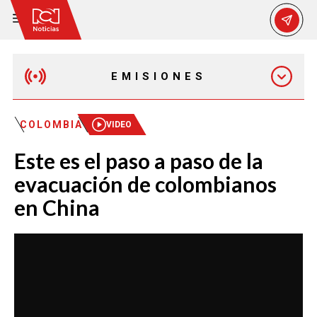
EMISIONES
MAÑANA EXPRESS
COLOMBIA
VIDEO
Este es el paso a paso de la
EMISIÓN 12:30 PM
evacuación de colombianos
en China
EMISIÓN 7:00 PM
EMISIÓN 11:30 PM