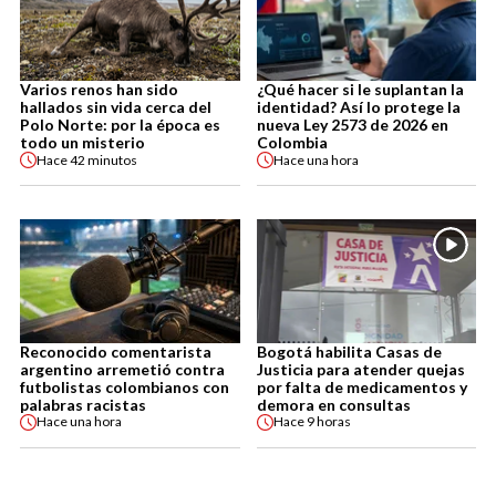
Varios renos han sido
¿Qué hacer si le suplantan la
hallados sin vida cerca del
identidad? Así lo protege la
Polo Norte: por la época es
nueva Ley 2573 de 2026 en
todo un misterio
Colombia
Hace
42 minutos
Hace
una hora
Reconocido comentarista
Bogotá habilita Casas de
argentino arremetió contra
Justicia para atender quejas
futbolistas colombianos con
por falta de medicamentos y
palabras racistas
demora en consultas
Hace
una hora
Hace
9 horas