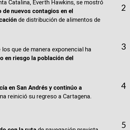
nta Catalina, Everth Hawkins, se mostró
2
o de nuevos contagios en el
rcación
de distribución de alimentos de
3
 los que de manera exponencial ha
 en riesgo la población del
4
ía en San Andrés y continúo a
a reinició su regreso a Cartagena.
5
do con la ruta
de navegación prevista.