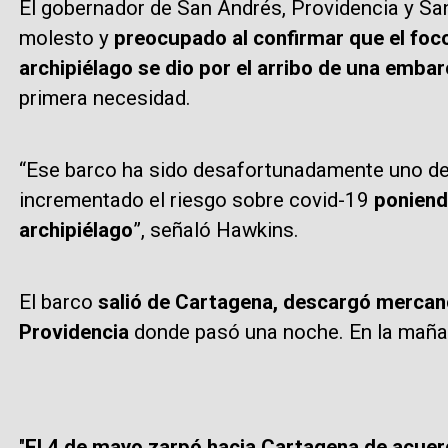
El gobernador de San Andrés, Providencia y Sa
molesto y
preocupado al confirmar que el foc
archipiélago se dio por el arribo de una emba
primera necesidad.
“Ese barco ha sido desafortunadamente uno de
incrementado el riesgo sobre covid-19
poniendo
archipiélago
”, señaló Hawkins.
El barco
salió de Cartagena, descargó mercanc
Providencia
donde pasó una noche. En la mañan
"
El 4 de mayo zarpó hacia Cartagena de acuer