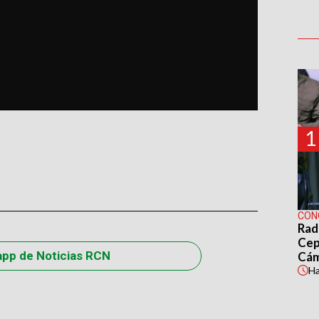
1
CON
Rad
Cep
app de Noticias RCN
Cá
H