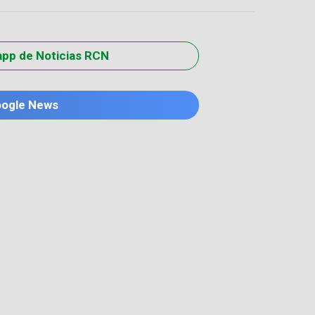
app de Noticias RCN
oogle News