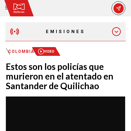
EMISIONES
MAÑANA EXPRESS
COLOMBIA
VIDEO
Estos son los policías que
EMISIÓN 12:30 PM
murieron en el atentado en
Santander de Quilichao
EMISIÓN 7:00 PM
EMISIÓN 11:30 PM