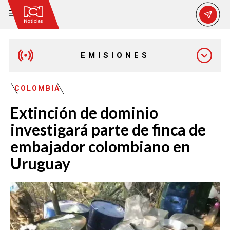
EMISIONES
MAÑANA EXPRESS
COLOMBIA
Extinción de dominio
EMISIÓN 12:30 PM
investigará parte de finca de
embajador colombiano en
EMISIÓN 7:00 PM
Uruguay
EMISIÓN 11:30 PM