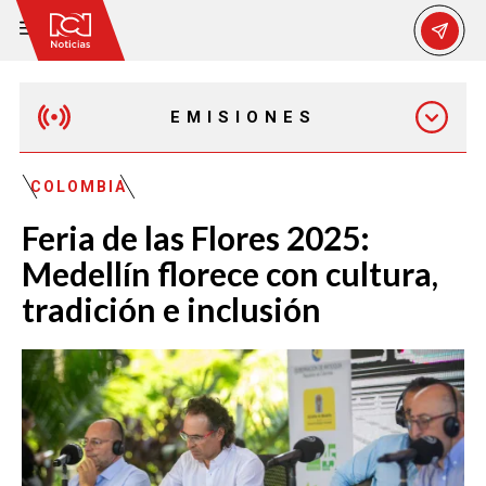
EMISIONES
MAÑANA EXPRESS
COLOMBIA
Feria de las Flores 2025:
EMISIÓN 12:30 PM
Medellín florece con cultura,
tradición e inclusión
EMISIÓN 7:00 PM
EMISIÓN 11:30 PM