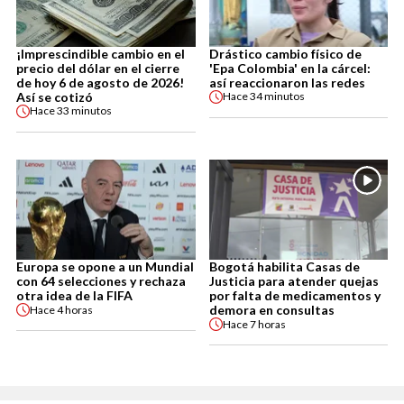
¡Imprescindible cambio en el
Drástico cambio físico de
precio del dólar en el cierre
'Epa Colombia' en la cárcel:
de hoy 6 de agosto de 2026!
así reaccionaron las redes
Así se cotizó
Hace
34 minutos
Hace
33 minutos
Europa se opone a un Mundial
Bogotá habilita Casas de
con 64 selecciones y rechaza
Justicia para atender quejas
otra idea de la FIFA
por falta de medicamentos y
demora en consultas
Hace
4 horas
Hace
7 horas