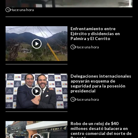
Hace
una hora
Enfrentamiento entre
Ejército y disidencias en
Palmira y El Cerrito
Hace
una hora
Delegaciones internacionales
apoyarán esquema de
seguridad para la posesión
presidencial
Hace
una hora
Robo de un reloj de $40
millones desató balacera en
centro comercial del norte de