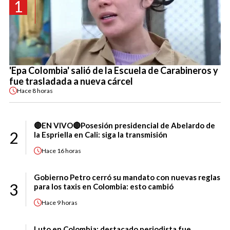
1
'Epa Colombia' salió de la Escuela de Carabineros y
fue trasladada a nueva cárcel
Hace
8 horas
🔴EN VIVO🔴Posesión presidencial de Abelardo de
2
la Espriella en Cali: siga la transmisión
Hace
16 horas
Gobierno Petro cerró su mandato con nuevas reglas
3
para los taxis en Colombia: esto cambió
Hace
9 horas
Luto en Colombia: destacado periodista fue