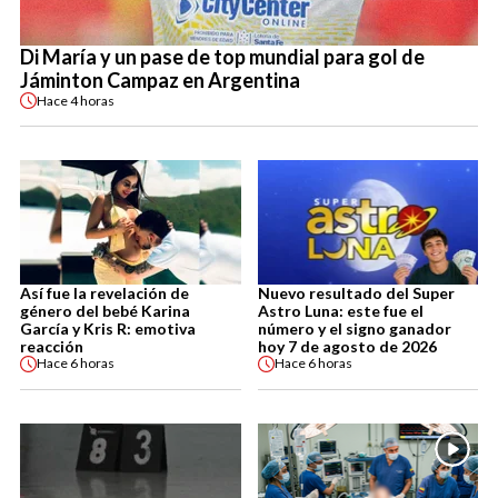
Di María y un pase de top mundial para gol de
Jáminton Campaz en Argentina
Hace
4 horas
Así fue la revelación de
Nuevo resultado del Super
género del bebé Karina
Astro Luna: este fue el
García y Kris R: emotiva
número y el signo ganador
reacción
hoy 7 de agosto de 2026
Hace
6 horas
Hace
6 horas