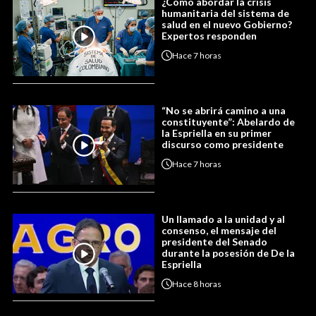
¿Cómo abordar la crisis
humanitaria del sistema de
salud en el nuevo Gobierno?
Expertos responden
Hace
7 horas
“No se abrirá camino a una
constituyente”: Abelardo de
la Espriella en su primer
discurso como presidente
Hace
7 horas
Un llamado a la unidad y al
consenso, el mensaje del
presidente del Senado
durante la posesión de De la
Espriella
Hace
8 horas