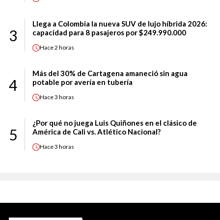
Llega a Colombia la nueva SUV de lujo híbrida 2026:
3
capacidad para 8 pasajeros por $249.990.000
Hace
2 horas
Más del 30% de Cartagena amaneció sin agua
4
potable por avería en tubería
Hace
3 horas
¿Por qué no juega Luis Quiñones en el clásico de
5
América de Cali vs. Atlético Nacional?
Hace
3 horas