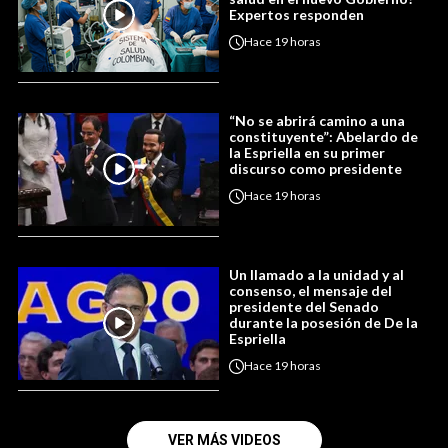
Expertos responden
Hace
19 horas
“No se abrirá camino a una
constituyente”: Abelardo de
la Espriella en su primer
discurso como presidente
Hace
19 horas
Un llamado a la unidad y al
consenso, el mensaje del
presidente del Senado
durante la posesión de De la
Espriella
Hace
19 horas
VER MÁS VIDEOS