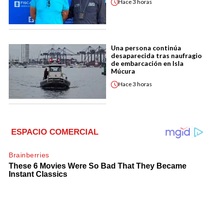
Hace
3 horas
Una persona continúa
desaparecida tras naufragio
de embarcación en Isla
Múcura
Hace
3 horas