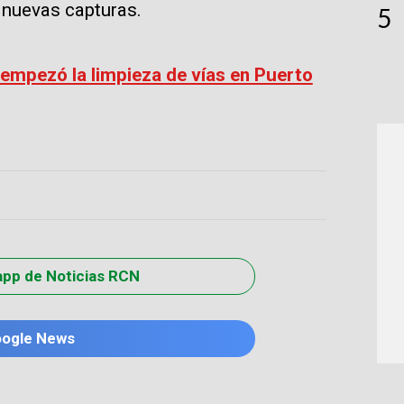
 nuevas capturas.
5
empezó la limpieza de vías en Puerto
app de Noticias RCN
oogle News