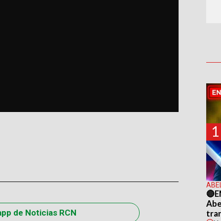
1
ABE
🔴E
Abel
app de Noticias RCN
tra