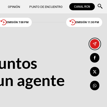
OPINIÓN
PUNTO DE ENCUENTRO
CANAL RCN
EMISIÓN 7:00 PM
EMISIÓN 11:30 PM
suntos
un agente