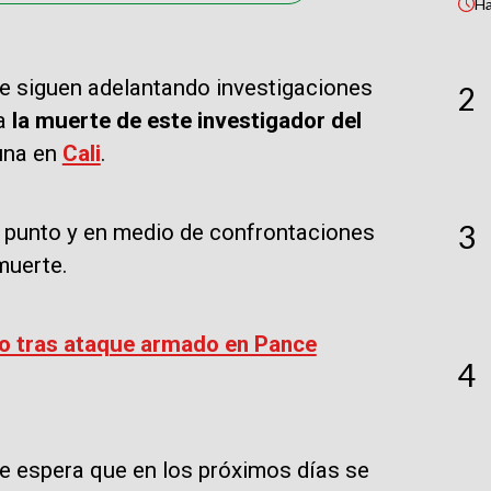
H
se siguen adelantando investigaciones
2
 a
la muerte de este investigador del
una en
Cali
.
3
e punto y en medio de confrontaciones
muerte.
ido tras ataque armado en Pance
4
se espera que en los próximos días se