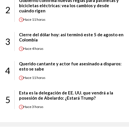
Gobierno confirma nuevas reglas para patinetas y
bicicletas eléctricas: vea los cambios y desde
2
cuándo rigen
Hace
11 horas
Cierre del dólar hoy: así terminó este 5 de agosto en
3
Colombia
Hace
4 horas
Querido cantante y actor fue asesinado a disparos:
4
esto se sabe
Hace
11 horas
Esta es la delegación de EE. UU. que vendrá a la
5
posesión de Abelardo: ¿Estará Trump?
Hace
3 horas