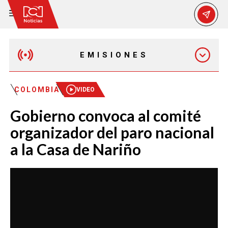
EMISIONES
EMISIÓN 12:30 PM
COLOMBIA
VIDEO
Gobierno convoca al comité
EMISIÓN 7:00 PM
organizador del paro nacional
a la Casa de Nariño