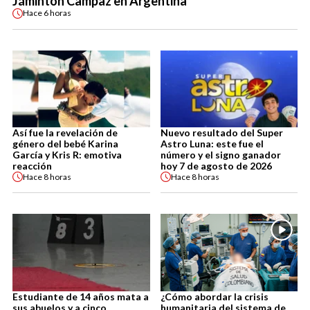
Jáminton Campaz en Argentina
Hace
6 horas
Así fue la revelación de
Nuevo resultado del Super
género del bebé Karina
Astro Luna: este fue el
García y Kris R: emotiva
número y el signo ganador
reacción
hoy 7 de agosto de 2026
Hace
8 horas
Hace
8 horas
Estudiante de 14 años mata a
¿Cómo abordar la crisis
sus abuelos y a cinco
humanitaria del sistema de