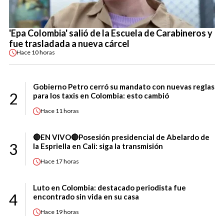
'Epa Colombia' salió de la Escuela de Carabineros y
fue trasladada a nueva cárcel
Hace
10 horas
Gobierno Petro cerró su mandato con nuevas reglas
2
para los taxis en Colombia: esto cambió
Hace
11 horas
🔴EN VIVO🔴Posesión presidencial de Abelardo de
3
la Espriella en Cali: siga la transmisión
Hace
17 horas
Luto en Colombia: destacado periodista fue
4
encontrado sin vida en su casa
Hace
19 horas