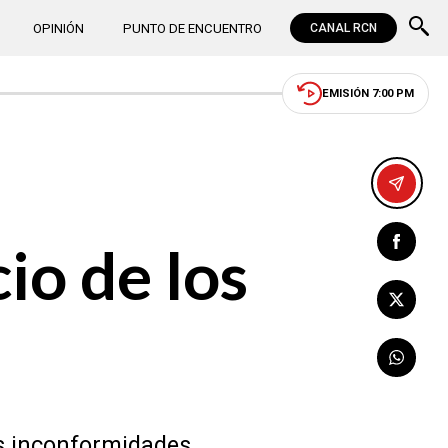
OPINIÓN
PUNTO DE ENCUENTRO
CANAL RCN
EMISIÓN 7:00 PM
io de los
s inconformidades.