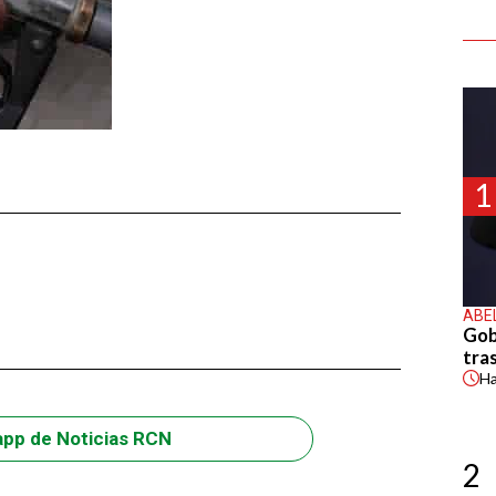
1
ABE
Gob
tras
H
app de Noticias RCN
2