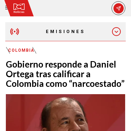
EMISIONES
MAÑANA EXPRESS
COLOMBIA
Gobierno responde a Daniel
EMISIÓN 12:30 PM
Ortega tras calificar a
Colombia como “narcoestado”
EMISIÓN 7:00 PM
EMISIÓN 11:30 PM