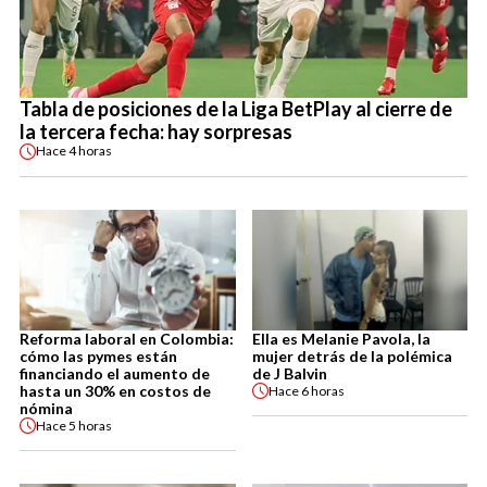
Tabla de posiciones de la Liga BetPlay al cierre de
la tercera fecha: hay sorpresas
Hace
4 horas
Reforma laboral en Colombia:
Ella es Melanie Pavola, la
cómo las pymes están
mujer detrás de la polémica
financiando el aumento de
de J Balvin
hasta un 30% en costos de
Hace
6 horas
nómina
Hace
5 horas