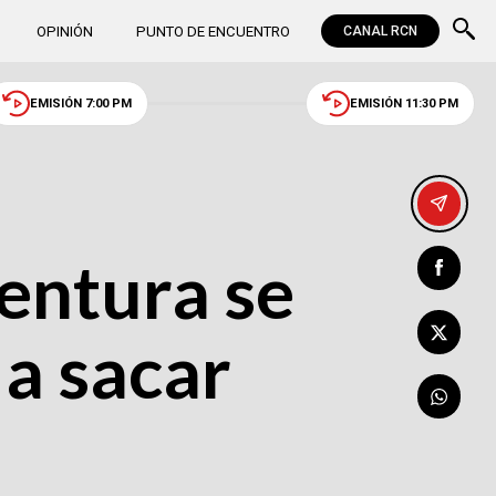
OPINIÓN
PUNTO DE ENCUENTRO
CANAL RCN
EMISIÓN 7:00 PM
EMISIÓN 11:30 PM
entura se
a sacar