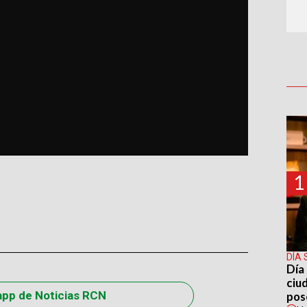
1
DÍA 
Día 
ciu
app de Noticias RCN
pos