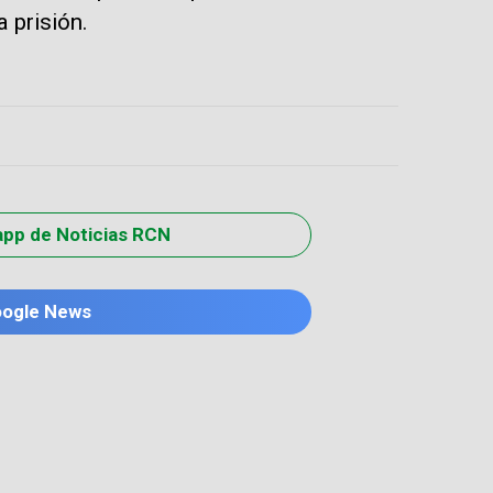
 prisión.
app de Noticias RCN
oogle News