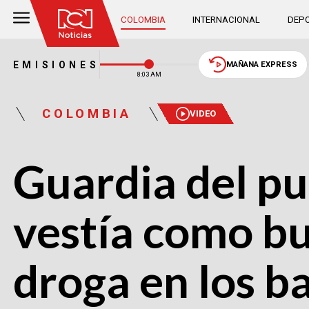
COLOMBIA
INTERNACIONAL
DEPO
EMISIONES
MAÑANA EXPRESS
8:03 AM
COLOMBIA
VIDEO
Guardia del p
vestía como bu
droga en los b