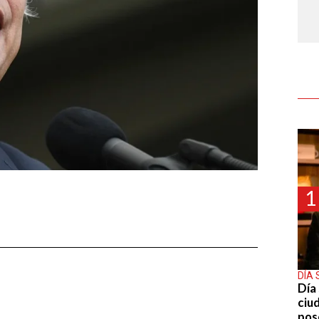
1
DÍA 
Día 
ciu
pos