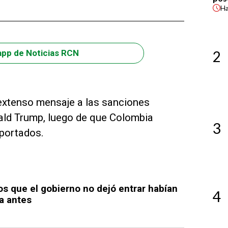
H
2
app de Noticias RCN
extenso mensaje a las sanciones
nald Trump, luego de que Colombia
3
eportados.
s que el gobierno no dejó entrar habían
4
a antes