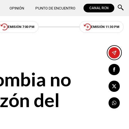
OPINIÓN
PUNTO DE ENCUENTRO
CANAL RCN
EMISIÓN 7:00 PM
EMISIÓN 11:30 PM
ombia no
azón del