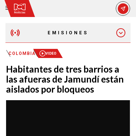
EMISIONES
MAÑANA EXPRESS
COLOMBIA
VIDEO
Habitantes de tres barrios a
EMISIÓN 12:30 PM
las afueras de Jamundí están
aislados por bloqueos
EMISIÓN 7:00 PM
EMISIÓN 11:30 PM