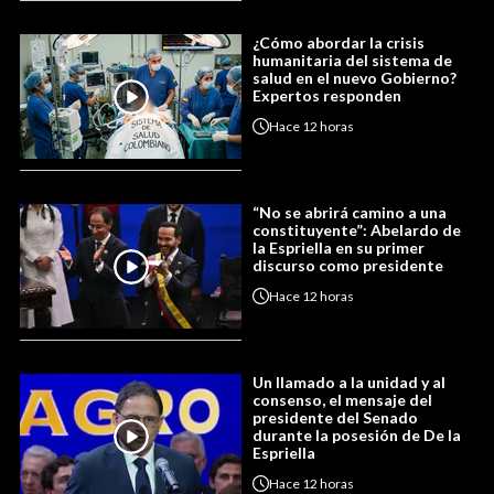
¿Cómo abordar la crisis
humanitaria del sistema de
salud en el nuevo Gobierno?
Expertos responden
Hace
12 horas
“No se abrirá camino a una
constituyente”: Abelardo de
la Espriella en su primer
discurso como presidente
Hace
12 horas
Un llamado a la unidad y al
consenso, el mensaje del
presidente del Senado
durante la posesión de De la
Espriella
Hace
12 horas