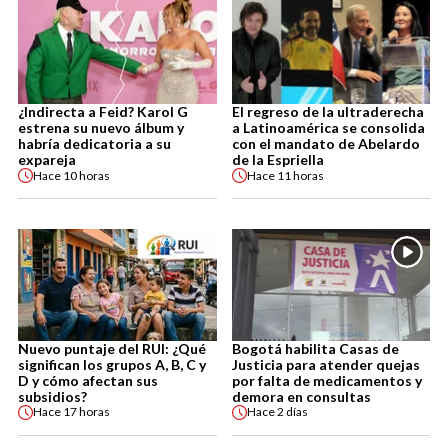
¿Indirecta a Feid? Karol G
El regreso de la ultraderecha
estrena su nuevo álbum y
a Latinoamérica se consolida
habría dedicatoria a su
con el mandato de Abelardo
expareja
de la Espriella
Hace
10 horas
Hace
11 horas
Nuevo puntaje del RUI: ¿Qué
Bogotá habilita Casas de
significan los grupos A, B, C y
Justicia para atender quejas
D y cómo afectan sus
por falta de medicamentos y
subsidios?
demora en consultas
Hace
17 horas
Hace
2 días