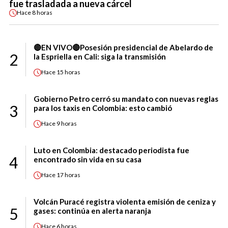
fue trasladada a nueva cárcel
Hace
8 horas
🔴EN VIVO🔴Posesión presidencial de Abelardo de
2
la Espriella en Cali: siga la transmisión
Hace
15 horas
Gobierno Petro cerró su mandato con nuevas reglas
3
para los taxis en Colombia: esto cambió
Hace
9 horas
Luto en Colombia: destacado periodista fue
4
encontrado sin vida en su casa
Hace
17 horas
Volcán Puracé registra violenta emisión de ceniza y
5
gases: continúa en alerta naranja
Hace
6 horas