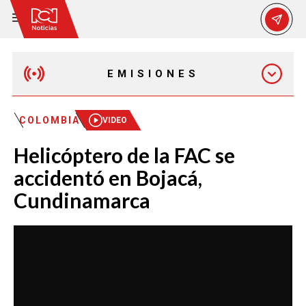
EMISIONES
EMISIÓN 12:30 PM
COLOMBIA
VIDEO
Helicóptero de la FAC se
EMISIÓN 7:00 PM
accidentó en Bojacá,
Cundinamarca