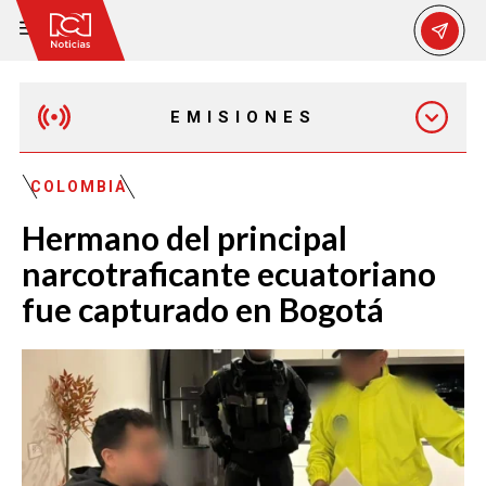
EMISIONES
MAÑANA EXPRESS
COLOMBIA
Hermano del principal
EMISIÓN 12:30 PM
narcotraficante ecuatoriano
fue capturado en Bogotá
EMISIÓN 7:00 PM
EMISIÓN 11:30 PM