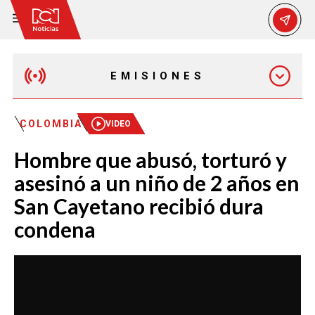
EMISIONES
MAÑANA EXPRESS
COLOMBIA
VIDEO
Hombre que abusó, torturó y
EMISIÓN 12:30 PM
asesinó a un niño de 2 años en
San Cayetano recibió dura
EMISIÓN 7:00 PM
condena
EMISIÓN 11:30 PM