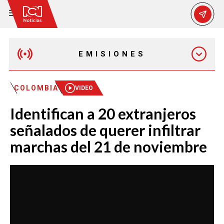
EMISIONES
MAÑANA EXPRESS
COLOMBIA
VIDEO
Identifican a 20 extranjeros
EMISIÓN 12:30 PM
señalados de querer infiltrar
marchas del 21 de noviembre
EMISIÓN 7:00 PM
EMISIÓN 11:30 PM