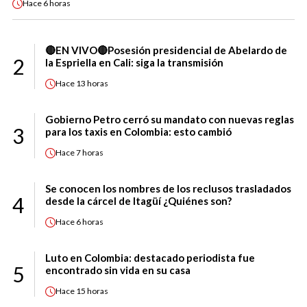
Hace
6 horas
🔴EN VIVO🔴Posesión presidencial de Abelardo de
2
la Espriella en Cali: siga la transmisión
Hace
13 horas
Gobierno Petro cerró su mandato con nuevas reglas
3
para los taxis en Colombia: esto cambió
Hace
7 horas
Se conocen los nombres de los reclusos trasladados
4
desde la cárcel de Itagüí ¿Quiénes son?
Hace
6 horas
Luto en Colombia: destacado periodista fue
5
encontrado sin vida en su casa
Hace
15 horas