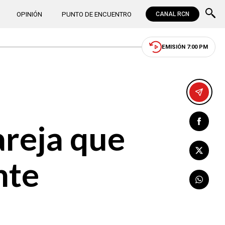
OPINIÓN
PUNTO DE ENCUENTRO
CANAL RCN
EMISIÓN 7:00 PM
areja que
nte