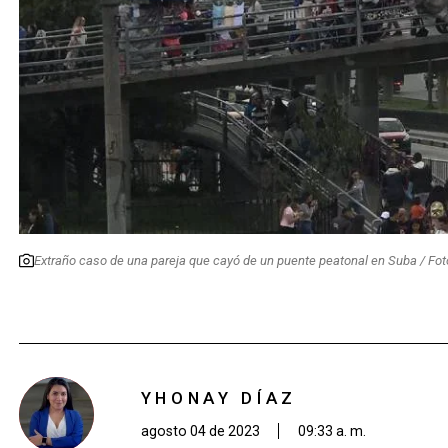
Extraño caso de una pareja que cayó de un puente peatonal en Suba / Foto
YHONAY DÍAZ
agosto 04 de 2023
09:33 a. m.