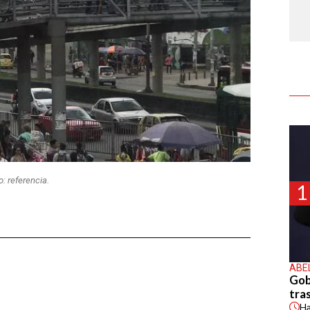
: referencia.
1
ABE
Gob
tras
H