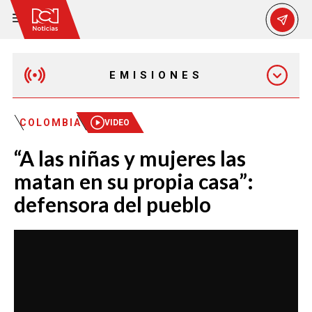
EMISIONES
MAÑANA EXPRESS
COLOMBIA
VIDEO
“A las niñas y mujeres las
EMISIÓN 12:30 PM
matan en su propia casa”:
defensora del pueblo
EMISIÓN 7:00 PM
EMISIÓN 11:30 PM