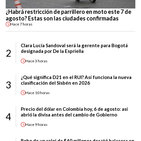
¿Habrá restricción de parrillero en moto este 7 de
agosto? Estas son las ciudades confirmadas
Hace
7 horas
Clara Lucía Sandoval será la gerente para Bogotá
2
designada por De la Espriella
Hace
3 horas
¿Qué significa D21 en el RUI? Así funciona la nueva
3
clasificación del Sisbén en 2026
Hace
10 horas
Precio del dólar en Colombia hoy, 6 de agosto: así
4
abrió la divisa antes del cambio de Gobierno
Hace
9 horas
Robo de un reloj de $40 millones desató balacera en