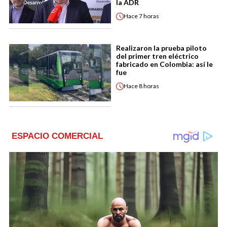
la ADR
Hace
7 horas
Realizaron la prueba piloto
del primer tren eléctrico
fabricado en Colombia: así le
fue
Hace
8 horas