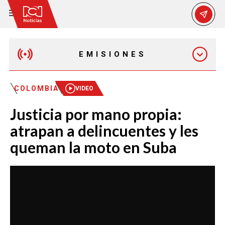
EMISIONES
MAÑANA EXPRESS
COLOMBIA
VIDEO
Justicia por mano propia:
EMISIÓN 12:30 PM
atrapan a delincuentes y les
queman la moto en Suba
EMISIÓN 7:00 PM
EMISIÓN 11:30 PM