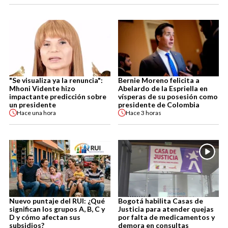
"Se visualiza ya la renuncia":
Bernie Moreno felicita a
Mhoni Vidente hizo
Abelardo de la Espriella en
impactante predicción sobre
vísperas de su posesión como
un presidente
presidente de Colombia
Hace
una hora
Hace
3 horas
Nuevo puntaje del RUI: ¿Qué
Bogotá habilita Casas de
significan los grupos A, B, C y
Justicia para atender quejas
D y cómo afectan sus
por falta de medicamentos y
subsidios?
demora en consultas