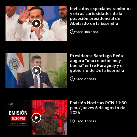
Invitados especiales, símbolos
y otras curiosidades de la
posesión presidencial de
Abelardo de la Espriella
Hace
una hora
Presidente Santiago Peña
augura “una relación muy
buena” entre Paraguay y el
gobierno de De la Espriella
Hace
2 horas
Emisión Noticias RCN 11:30
p.m. / jueves 6 de agosto de
2026
Hace
3 horas