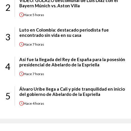
VIDEO: GOLAZO descomunal de Luis Díaz con el
2
Bayern Múnich vs. Aston Villa
Hace
5 horas
Luto en Colombia: destacado periodista fue
3
encontrado sin vida en su casa
Hace
7 horas
Así fue la llegada del Rey de España para la posesión
4
presidencial de Abelardo de la Espriella
Hace
7 horas
Álvaro Uribe llega a Cali y pide tranquilidad en inicio
5
del gobierno de Abelardo de la Espriella
Hace
4 horas