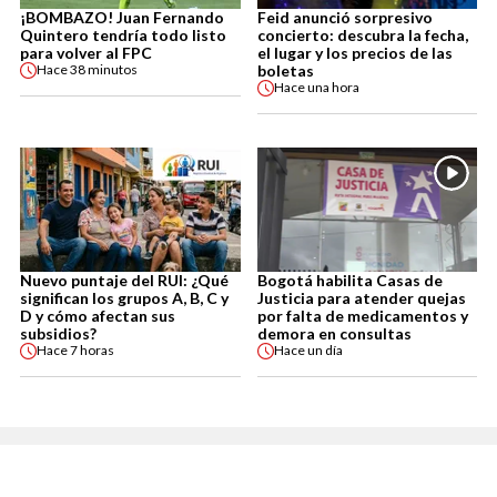
¡BOMBAZO! Juan Fernando
Feid anunció sorpresivo
Quintero tendría todo listo
concierto: descubra la fecha,
para volver al FPC
el lugar y los precios de las
boletas
Hace
38 minutos
Hace
una hora
Nuevo puntaje del RUI: ¿Qué
Bogotá habilita Casas de
significan los grupos A, B, C y
Justicia para atender quejas
D y cómo afectan sus
por falta de medicamentos y
subsidios?
demora en consultas
Hace
7 horas
Hace
un día