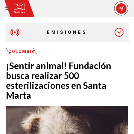
EMISIONES
MAÑANA EXPRESS
COLOMBIA
¡Sentir animal! Fundación
EMISIÓN 12:30 PM
busca realizar 500
esterilizaciones en Santa
EMISIÓN 7:00 PM
Marta
EMISIÓN 11:30 PM