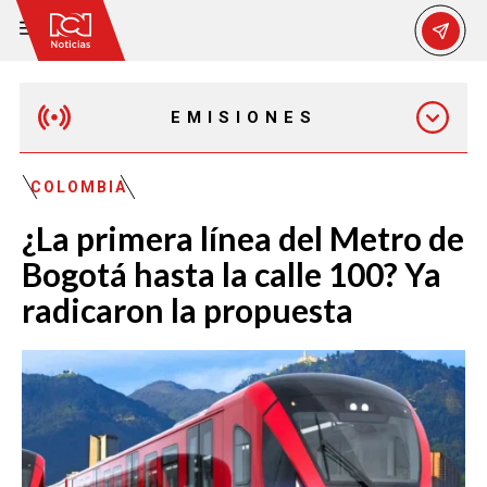
EMISIONES
MAÑANA EXPRESS
COLOMBIA
¿La primera línea del Metro de
EMISIÓN 12:30 PM
Bogotá hasta la calle 100? Ya
radicaron la propuesta
EMISIÓN 7:00 PM
EMISIÓN 11:30 PM