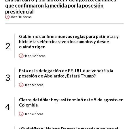
que confirmaron la medida por la posesión
presidencial
Hace
10 horas
Gobierno confirma nuevas reglas para patinetas y
bicicletas eléctricas: vea los cambios y desde
2
cuándo rigen
Hace
12 horas
Esta es la delegación de EE. UU. que vendrá a la
3
posesión de Abelardo: ¿Estará Trump?
Hace
5 horas
Cierre del dólar hoy: así terminó este 5 de agosto en
4
Colombia
Hace
6 horas
¡Qué riflazo! Nelson Deossa le marcó un golazo al