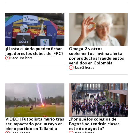
¿Hasta cuándo pueden fichar
Omega-3 y otros
jugadores los clubes del FPC?
suplementos: Invima alerta
por productos fraudulentos
Hace
una hora
vendidos en Colombia
Hace
2 horas
VIDEO | Futbolista murió tras
¿Por qué los colegios de
ser impactado por un rayo en
Bogotá no tendrán clases
pleno partido en Tailandia
este 6 de agosto?
Hace
3 horas
Hace
3 horas