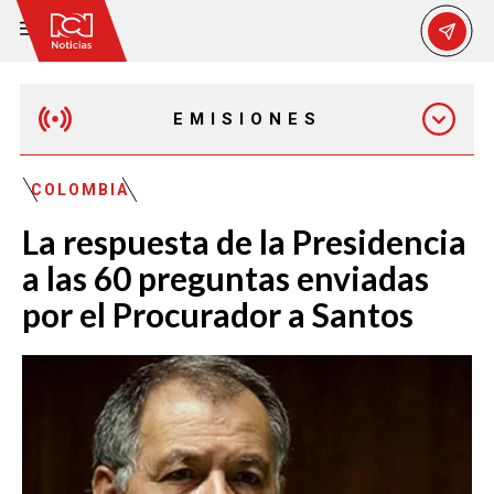
EMISIONES
MAÑANA EXPRESS
COLOMBIA
La respuesta de la Presidencia
EMISIÓN 12:30 PM
a las 60 preguntas enviadas
por el Procurador a Santos
EMISIÓN 7:00 PM
EMISIÓN 11:30 PM