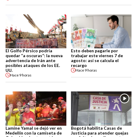
El Golfo Pérsico podría
Esto deben pagarle por
quedar “a oscuras”: la nueva
trabajar este viernes 7 de
advertencia de Irán ante
agosto: así se calcula el
posibles ataques de los EE.
recargo
UU.
Hace
9 horas
Hace
9 horas
Lamine Yamal se dejó ver en
Bogotá habilita Casas de
Medellín con la camiseta de
Justicia para atender quejas