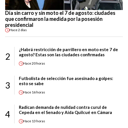
Día sin carro y sin moto el 7 de agosto: ciudades
que confirmaron la medida por la posesión
presidencial
Hace
2 días
¿Habrá restricción de parrillero en moto este 7 de
2
agosto? Estas son las ciudades confirmadas
Hace
20 horas
Futbolista de selección fue asesinado a golpes:
3
esto se sabe
Hace
16 horas
Radican demanda de nulidad contra curul de
4
Cepeda en el Senado y Aida Quilcué en Cámara
Hace
13 horas