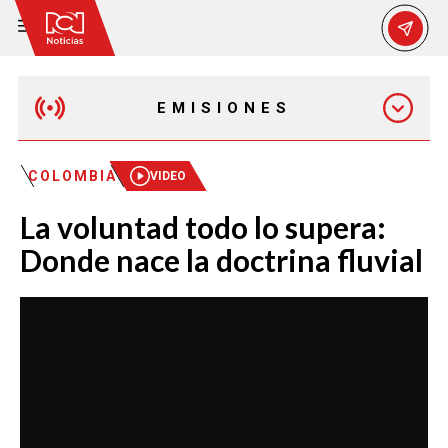
EMISIONES
MAÑANA EXPRESS
COLOMBIA
VIDEO
La voluntad todo lo supera:
EMISIÓN 12:30 PM
Donde nace la doctrina fluvial
EMISIÓN 7:00 PM
EMISIÓN 11:30 PM