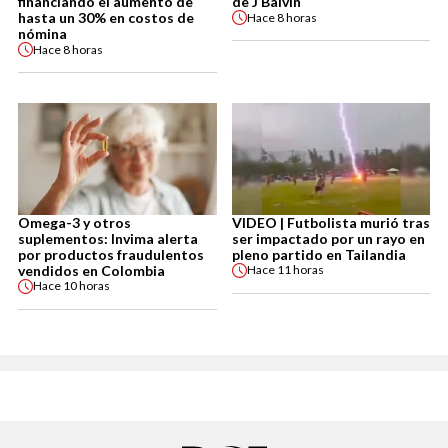
financiando el aumento de
de J Balvin
hasta un 30% en costos de
Hace
8 horas
nómina
Hace
8 horas
Omega-3 y otros
VIDEO | Futbolista murió tras
suplementos: Invima alerta
ser impactado por un rayo en
por productos fraudulentos
pleno partido en Tailandia
vendidos en Colombia
Hace
11 horas
Hace
10 horas