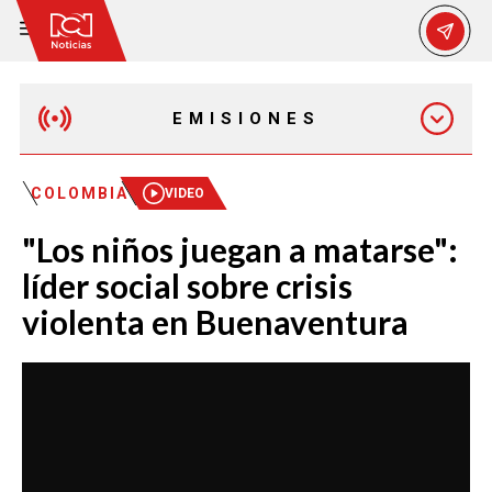
EMISIONES
MAÑANA EXPRESS
COLOMBIA
VIDEO
"Los niños juegan a matarse":
EMISIÓN 12:30 PM
líder social sobre crisis
violenta en Buenaventura
EMISIÓN 7:00 PM
EMISIÓN 11:30 PM