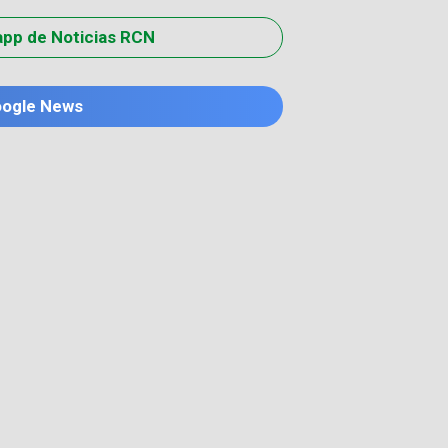
app de Noticias RCN
oogle News