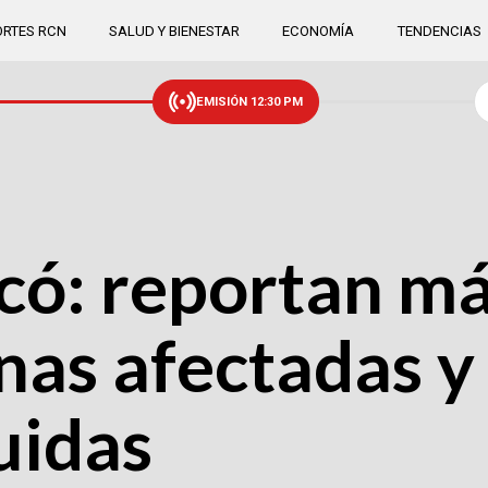
RTES RCN
SALUD Y BIENESTAR
ECONOMÍA
TENDENCIAS
EMISIÓN 12:30 PM
có: reportan má
as afectadas y 
uidas