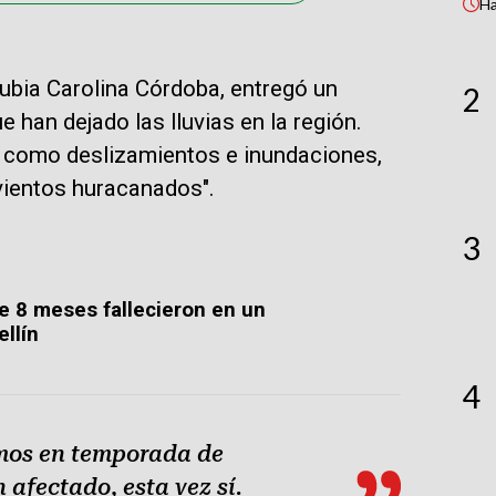
H
bia Carolina Córdoba, entregó un
2
han dejado las lluvias en la región.
como deslizamientos e inundaciones,
vientos huracanados".
3
e 8 meses fallecieron en un
llín
4
amos en temporada de
 afectado, esta vez sí.