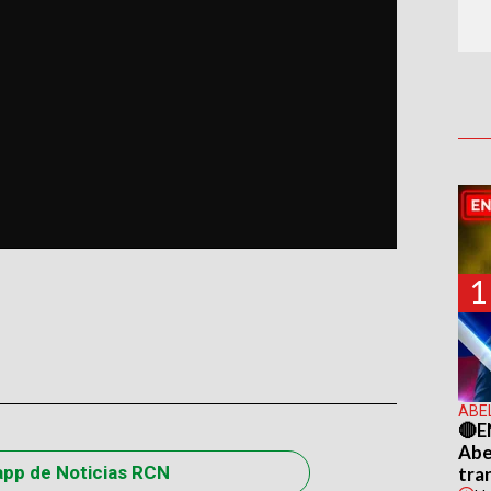
1
ABE
🔴E
Abel
app de Noticias RCN
tra