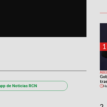
1
ABE
Gob
tras
app de Noticias RCN
H
2