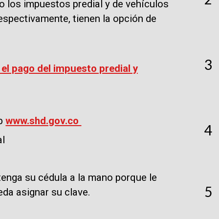
 los impuestos predial y de vehículos
espectivamente, tienen la opción de
3
el pago del impuesto predial y
eb
www.shd.gov.co
4
al
tenga su cédula a la mano porque le
5
eda asignar su clave.