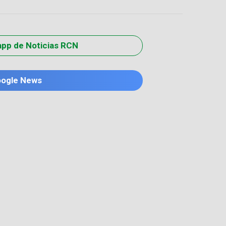
app de Noticias RCN
oogle News