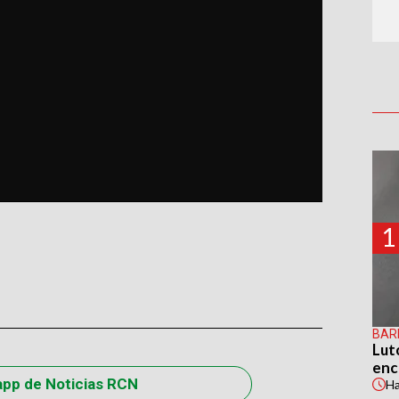
1
BAR
Lut
enc
app de Noticias RCN
H