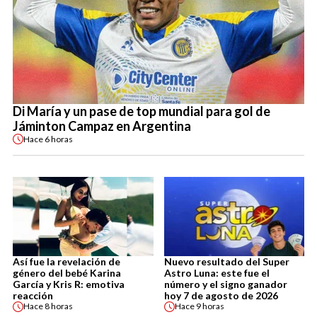
Di María y un pase de top mundial para gol de
Jáminton Campaz en Argentina
Hace
6 horas
Así fue la revelación de
Nuevo resultado del Super
género del bebé Karina
Astro Luna: este fue el
García y Kris R: emotiva
número y el signo ganador
reacción
hoy 7 de agosto de 2026
Hace
8 horas
Hace
9 horas