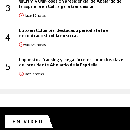
🔴EN VIVO🔴Posesión presidencial de Abelardo de
3
la Espriella en Cali: siga la transmisión
Hace
18 horas
Luto en Colombia: destacado periodista fue
4
encontrado sin vida en su casa
Hace
20 horas
Impuestos, fracking y megacárceles: anuncios clave
5
del presidente Abelardo de la Espriella
Hace
7 horas
EN VIDEO