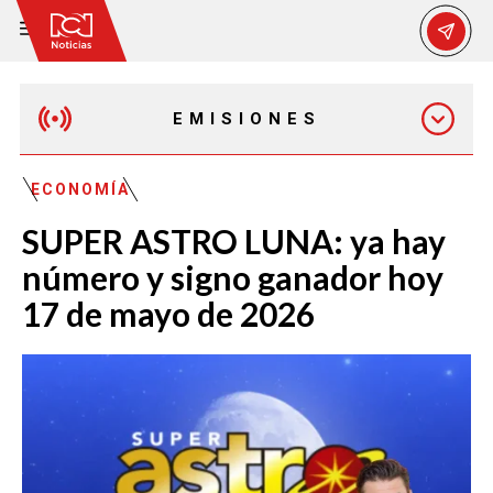
EMISIONES
MAÑANA EXPRESS
ECONOMÍA
SUPER ASTRO LUNA: ya hay
EMISIÓN 12:30 PM
número y signo ganador hoy
17 de mayo de 2026
EMISIÓN 7:00 PM
EMISIÓN 11:30 PM