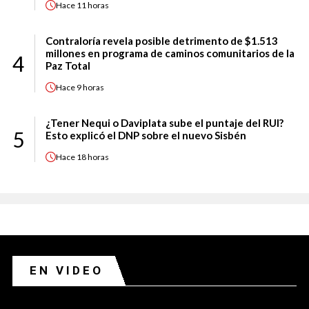
Hace
11 horas
Contraloría revela posible detrimento de $1.513
millones en programa de caminos comunitarios de la
4
Paz Total
Hace
9 horas
¿Tener Nequi o Daviplata sube el puntaje del RUI?
5
Esto explicó el DNP sobre el nuevo Sisbén
Hace
18 horas
EN VIDEO