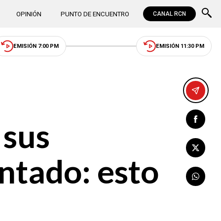
OPINIÓN
PUNTO DE ENCUENTRO
CANAL RCN
EMISIÓN 7:00 PM
EMISIÓN 11:30 PM
 sus
antado: esto