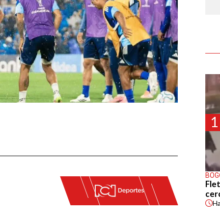
1
BOG
Flet
cer
H