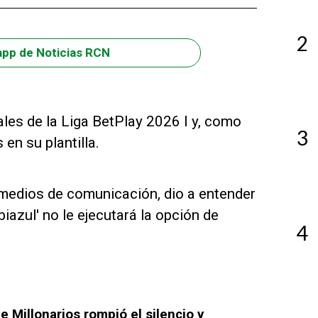
2
app de Noticias RCN
nales de la Liga BetPlay 2026 I y, como
3
en su plantilla.
medios de comunicación, dio a entender
biazul' no le ejecutará la opción de
4
de Millonarios rompió el silencio y