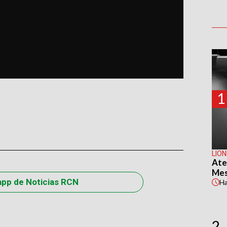
1
LION
Ate
Mes
app de Noticias RCN
H
2