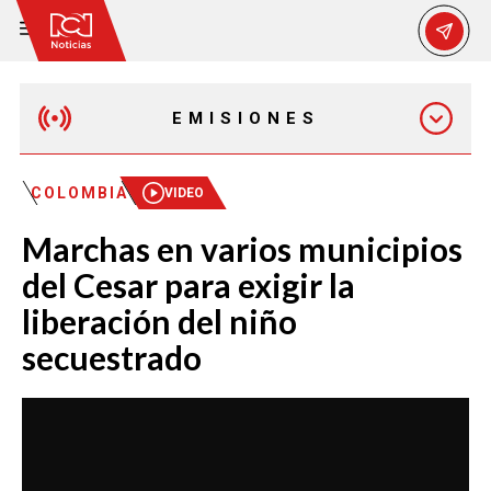
EMISIONES
EMISIÓN 12:30 PM
COLOMBIA
VIDEO
Marchas en varios municipios
EMISIÓN 7:00 PM
del Cesar para exigir la
liberación del niño
secuestrado