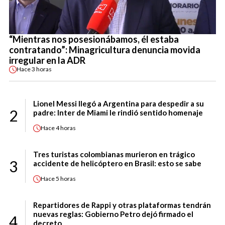
“Mientras nos posesionábamos, él estaba
contratando”: Minagricultura denuncia movida
irregular en la ADR
Hace
3 horas
Lionel Messi llegó a Argentina para despedir a su
2
padre: Inter de Miami le rindió sentido homenaje
Hace
4 horas
Tres turistas colombianas murieron en trágico
3
accidente de helicóptero en Brasil: esto se sabe
Hace
5 horas
Repartidores de Rappi y otras plataformas tendrán
nuevas reglas: Gobierno Petro dejó firmado el
4
decreto