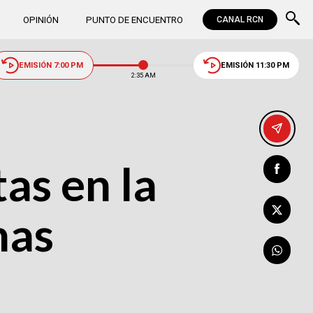
OPINIÓN
PUNTO DE ENCUENTRO
CANAL RCN
EMISIÓN 7:00 PM
EMISIÓN 11:30 PM
2:35 AM
as en la
nas