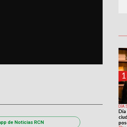
1
DÍA 
Día 
ciu
app de Noticias RCN
pos