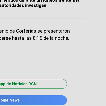
n heridos durante disturbios frente a la
 autoridades investigan
lenio de Corferias se presentaron
cerse hasta las 8:15 de la noche.
app de Noticias RCN
oogle News