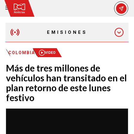
EMISIONES
MAÑANA EXPRESS
COLOMBIA
VIDEO
Más de tres millones de
EMISIÓN 12:30 PM
vehículos han transitado en el
plan retorno de este lunes
EMISIÓN 7:00 PM
festivo
EMISIÓN 11:30 PM