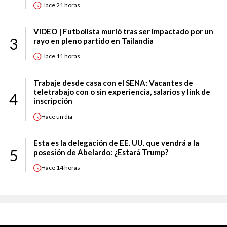
Hace
21 horas
VIDEO | Futbolista murió tras ser impactado por un
3
rayo en pleno partido en Tailandia
Hace
11 horas
Trabaje desde casa con el SENA: Vacantes de
teletrabajo con o sin experiencia, salarios y link de
4
inscripción
Hace
un día
Esta es la delegación de EE. UU. que vendrá a la
5
posesión de Abelardo: ¿Estará Trump?
Hace
14 horas