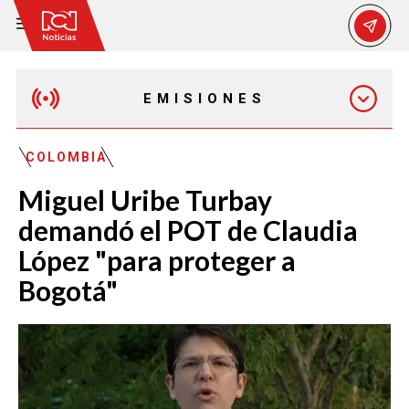
EMISIONES
EMISIÓN 12:30 PM
COLOMBIA
Miguel Uribe Turbay
EMISIÓN 7:00 PM
demandó el POT de Claudia
López "para proteger a
Bogotá"