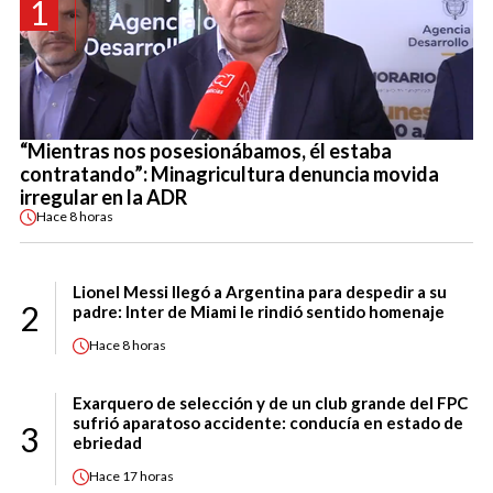
1
“Mientras nos posesionábamos, él estaba
contratando”: Minagricultura denuncia movida
irregular en la ADR
Hace
8 horas
Lionel Messi llegó a Argentina para despedir a su
2
padre: Inter de Miami le rindió sentido homenaje
Hace
8 horas
Exarquero de selección y de un club grande del FPC
sufrió aparatoso accidente: conducía en estado de
3
ebriedad
Hace
17 horas