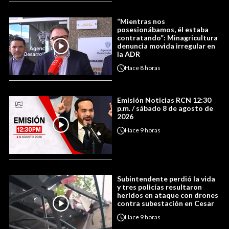
“Mientras nos
posesionábamos, él estaba
contratando”: Minagricultura
denuncia movida irregular en
la ADR
Hace
8 horas
Emisión Noticias RCN 12:30
p.m. / sábado 8 de agosto de
2026
Hace
9 horas
Subintendente perdió la vida
y tres policías resultaron
heridos en ataque con drones
contra subestación en Cesar
Hace
9 horas