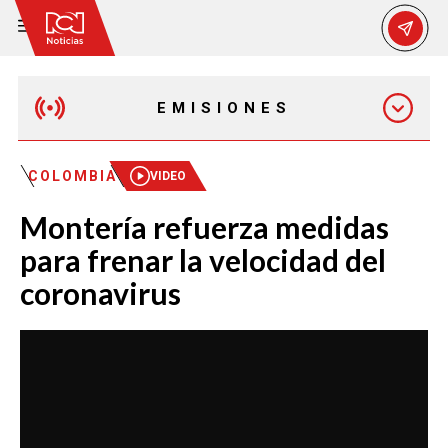
EMISIONES
MAÑANA EXPRESS
COLOMBIA
VIDEO
Montería refuerza medidas
EMISIÓN 12:30 PM
para frenar la velocidad del
coronavirus
EMISIÓN 7:00 PM
EMISIÓN 11:30 PM