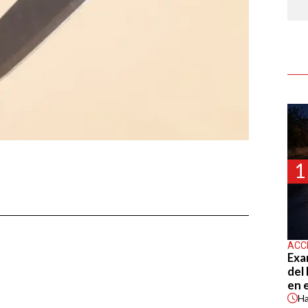
1
ACC
Exa
del
en 
H