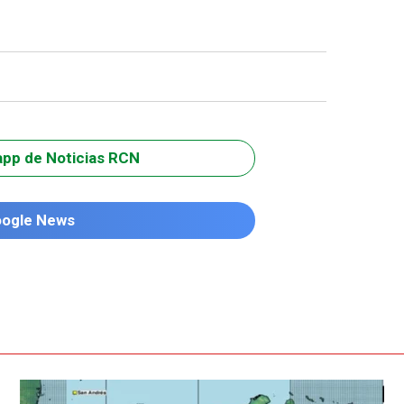
app de Noticias RCN
oogle News