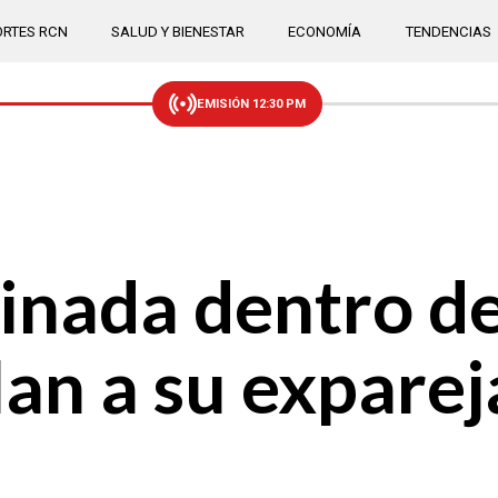
RTES RCN
SALUD Y BIENESTAR
ECONOMÍA
TENDENCIAS
EMISIÓN 12:30 PM
inada dentro de
lan a su exparej