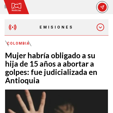
EMISIONES
MAÑANA EXPRESS
COLOMBIA
Mujer habría obligado a su
EMISIÓN 12:30 PM
hija de 15 años a abortar a
golpes: fue judicializada en
EMISIÓN 7:00 PM
Antioquia
EMISIÓN 11:30 PM