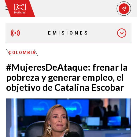
EMISIONES
MAÑANA EXPRESS
COLOMBIA
#MujeresDeAtaque: frenar la
EMISIÓN 12:30 PM
pobreza y generar empleo, el
objetivo de Catalina Escobar
EMISIÓN 7:00 PM
EMISIÓN 11:30 PM