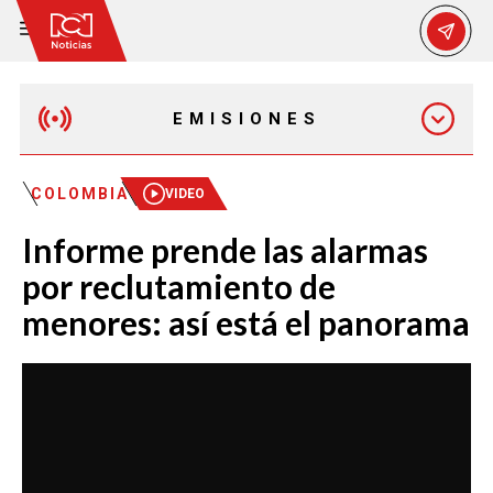
EMISIONES
EMISIÓN 12:30 PM
COLOMBIA
VIDEO
Informe prende las alarmas
EMISIÓN 7:00 PM
por reclutamiento de
menores: así está el panorama