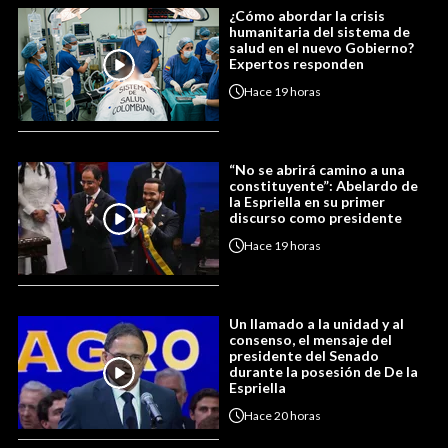
¿Cómo abordar la crisis
humanitaria del sistema de
salud en el nuevo Gobierno?
Expertos responden
Hace
19 horas
“No se abrirá camino a una
constituyente”: Abelardo de
la Espriella en su primer
discurso como presidente
Hace
19 horas
Un llamado a la unidad y al
consenso, el mensaje del
presidente del Senado
durante la posesión de De la
Espriella
Hace
20 horas