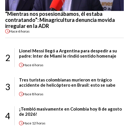
“Mientras nos posesionábamos, él estaba
contratando”: Minagricultura denuncia movida
irregular en la ADR
Hace
6 horas
Lionel Messi llegó a Argentina para despedir a su
2
padre: Inter de Miami le rindió sentido homenaje
Hace
6 horas
Tres turistas colombianas murieron en trágico
3
accidente de helicóptero en Brasil: esto se sabe
Hace
8 horas
¡Tembló masivamente en Colombia hoy 8 de agosto
4
de 2026!
Hace
12 horas