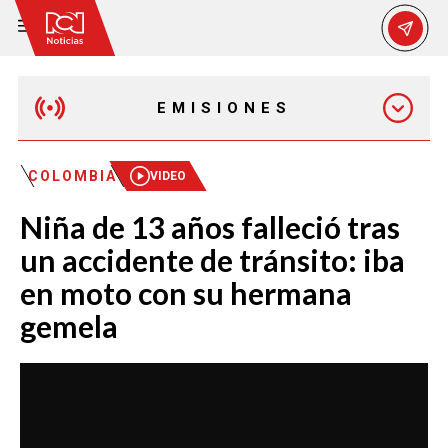
EMISIONES
EMISIÓN 12:30 PM
COLOMBIA
VIDEO
Niña de 13 años falleció tras
EMISIÓN 7:00 PM
un accidente de tránsito: iba
en moto con su hermana
gemela