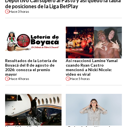
Deportivo Cali superó al Pasto y así quedó la tabla
de posiciones de la Liga BetPlay
Hace
3 horas
Resultados de la Lotería de
Así reaccionó Lamine Yamal
Boyacá del 8 de agosto de
cuando Ryan Castro
2026: conozca el premio
mencionó a Nicki Nicole:
mayor
video es viral
Hace
4 horas
Hace
5 horas