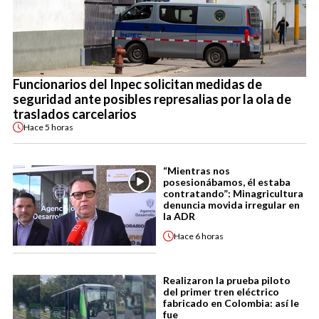
Funcionarios del Inpec solicitan medidas de
seguridad ante posibles represalias por la ola de
traslados carcelarios
Hace
5 horas
“Mientras nos
posesionábamos, él estaba
contratando”: Minagricultura
denuncia movida irregular en
la ADR
Hace
6 horas
Realizaron la prueba piloto
del primer tren eléctrico
fabricado en Colombia: así le
fue