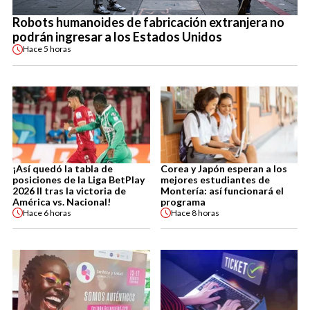
Robots humanoides de fabricación extranjera no
podrán ingresar a los Estados Unidos
Hace
5 horas
¡Así quedó la tabla de
Corea y Japón esperan a los
posiciones de la Liga BetPlay
mejores estudiantes de
2026 II tras la victoria de
Montería: así funcionará el
América vs. Nacional!
programa
Hace
6 horas
Hace
8 horas