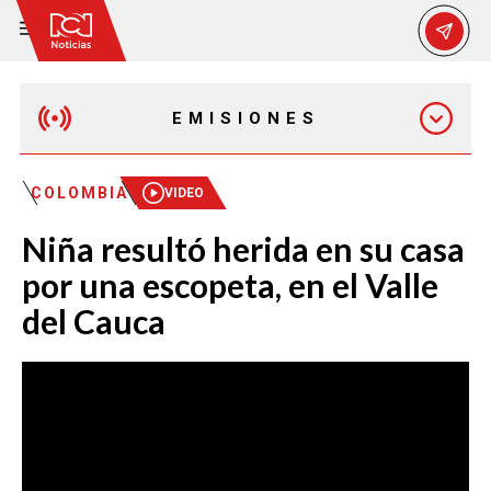
EMISIONES
MAÑANA EXPRESS
COLOMBIA
VIDEO
Niña resultó herida en su casa
EMISIÓN 12:30 PM
por una escopeta, en el Valle
del Cauca
EMISIÓN 7:00 PM
EMISIÓN 11:30 PM