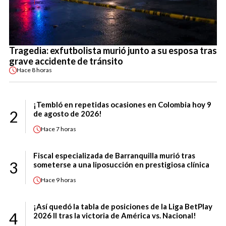
Tragedia: exfutbolista murió junto a su esposa tras
grave accidente de tránsito
Hace
8 horas
¡Tembló en repetidas ocasiones en Colombia hoy 9
2
de agosto de 2026!
Hace
7 horas
Fiscal especializada de Barranquilla murió tras
3
someterse a una liposucción en prestigiosa clínica
Hace
9 horas
¡Así quedó la tabla de posiciones de la Liga BetPlay
4
2026 II tras la victoria de América vs. Nacional!