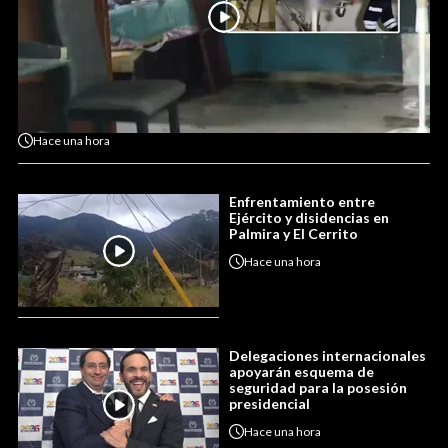
Hace
una hora
Enfrentamiento entre
Ejército y disidencias en
Palmira y El Cerrito
Hace
una hora
Delegaciones internacionales
apoyarán esquema de
seguridad para la posesión
presidencial
Hace
una hora