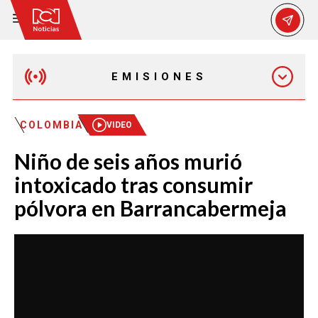
EMISIONES
MAÑANA EXPRESS
COLOMBIA
VIDEO
Niño de seis años murió
EMISIÓN 12:30 PM
intoxicado tras consumir
pólvora en Barrancabermeja
EMISIÓN 7:00 PM
EMISIÓN 11:30 PM