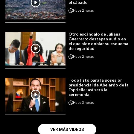
el sábado
Hace
2 horas
Otro escándalo de Juliana
Guerrero: destapan audio en
el que pide doblar su esquema
de seguridad
Hace
2 horas
Todo listo para la posesión
presidencial de Abelardo de la
Espriella: así será la
ceremonia
Hace
3 horas
VER MÁS VIDEOS