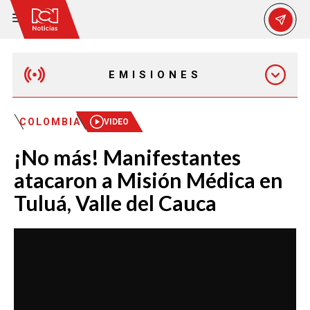
EMISIONES
MAÑANA EXPRESS
COLOMBIA
VIDEO
¡No más! Manifestantes
EMISIÓN 12:30 PM
atacaron a Misión Médica en
Tuluá, Valle del Cauca
EMISIÓN 7:00 PM
EMISIÓN 11:30 PM