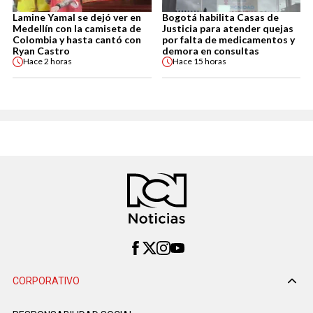
Lamine Yamal se dejó ver en
Bogotá habilita Casas de
Medellín con la camiseta de
Justicia para atender quejas
Colombia y hasta cantó con
por falta de medicamentos y
Ryan Castro
demora en consultas
Hace
2 horas
Hace
15 horas
CORPORATIVO